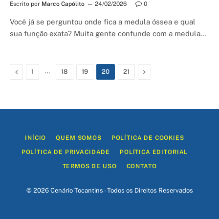
Escrito por
Marco Capólito
24/02/2026
0
Você já se perguntou onde fica a medula óssea e qual
sua função exata? Muita gente confunde com a medula…
Previous
…
Next
1
18
19
20
21
INÍCIO
QUEM SOMOS
POLÍTICA DE COOKIES
POLÍTICA DE PRIVACIDADE
POLÍTICA EDITORIAL
TERMOS DE USO
CONTATO
© 2026 Cenário Tocantins - Todos os Direitos Reservados