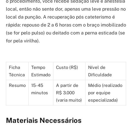
o procedimento, você recebe sedação leve e anestesia
local, então não sente dor, apenas uma leve pressão no
local da punção. A recuperação pós cateterismo é
rápida: repouso de 2 a 6 horas com o braço imobilizado
(se for pelo pulso) ou deitado com a perna esticada (se
for pela virilha).
Ficha
Tempo
Custo (R$)
Nível de
Técnica
Estimado
Dificuldade
Resumo
15-45
A partir de
Médio (realizado
minutos
R$ 3.000
por equipe
(varia muito)
especializada)
Materiais Necessários