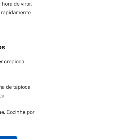
hora de virar.
e rapidamente.
os
er crepioca
ma de tapioca
ea.
he. Cozinhe por