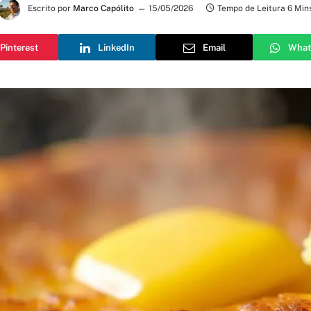
Escrito por
Marco Capólito
15/05/2026
Tempo de Leitura 6 Min
Pinterest
LinkedIn
Email
What