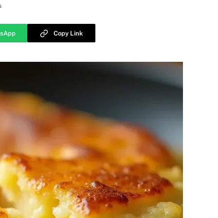
s
sApp
Copy Link