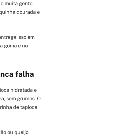
ue muita gente
squinha dourada e
entrega isso em
da goma e no
unca falha
ioca hidratada e
ea, sem grumos. O
arinha de tapioca
ão ou queijo