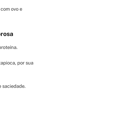
 com ovo e
orosa
proteína.
tapioca, por sua
e saciedade.