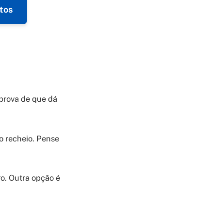
tos
 prova de que dá
 o recheio. Pense
o. Outra opção é