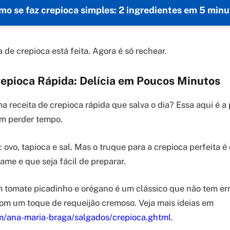
mo se faz crepioca simples: 2 ingredientes em 5 minu
 de crepioca está feita. Agora é só rechear.
repioca Rápida: Delícia em Poucos Minutos
receita de crepioca rápida que salva o dia? Essa aqui é a
m perder tempo.
ovo, tapioca e sal. Mas o truque para a crepioca perfeita é
ame e que seja fácil de preparar.
 tomate picadinho e orégano é um clássico que não tem err
om um toque de requeijão cremoso. Veja mais ideias em
om/ana-maria-braga/salgados/crepioca.ghtml
.