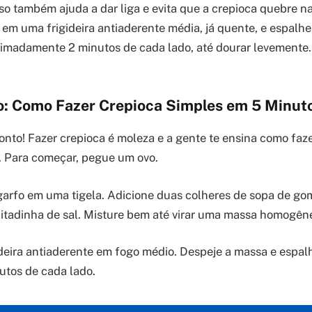
so também ajuda a dar liga e evita que a crepioca quebre na 
 em uma frigideira antiaderente média, já quente, e espalh
imadamente 2 minutos de cada lado, até dourar levemente.
o: Como Fazer Crepioca Simples em 5 Minut
onto! Fazer crepioca é moleza e a gente te ensina como faz
. Para começar, pegue um ovo.
arfo em uma tigela. Adicione duas colheres de sopa de go
itadinha de sal. Misture bem até virar uma massa homogên
eira antiaderente em fogo médio. Despeje a massa e espal
nutos de cada lado.