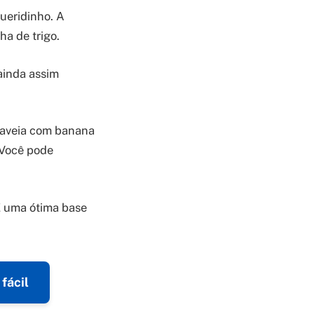
ueridinho. A
a de trigo.
ainda assim
 aveia com banana
 Você pode
 É uma ótima base
fácil