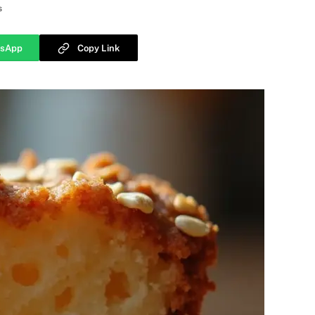
s
sApp
Copy Link