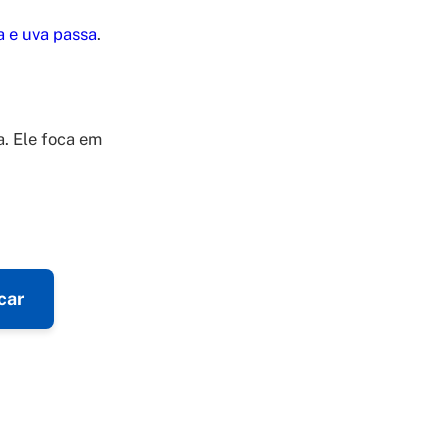
a e uva passa
.
. Ele foca em
car