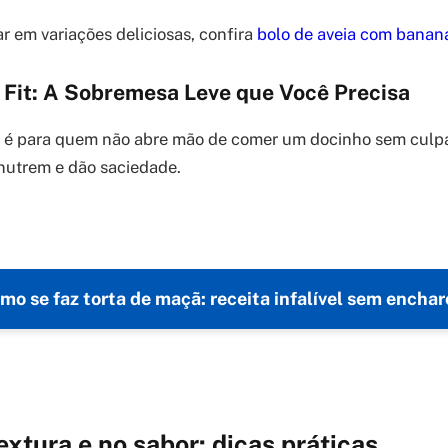
r em variações deliciosas, confira
bolo de aveia com banan
a Fit: A Sobremesa Leve que Você Precisa
it é para quem não abre mão de comer um docinho sem culpa
nutrem e dão saciedade.
mo se faz torta de maçã: receita infalível sem enchar
extura e no sabor: dicas práticas