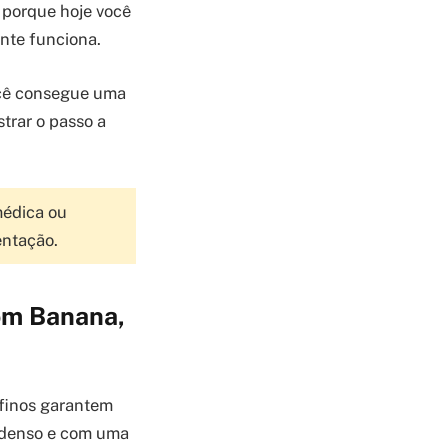
, porque hoje você
ente funciona.
você consegue uma
trar o passo a
médica ou
entação.
com Banana,
 finos garantem
 denso e com uma