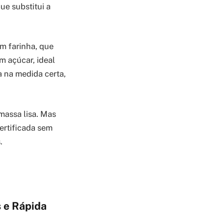
que substitui a
m farinha, que
m açúcar, ideal
 na medida certa,
 massa lisa. Mas
certificada sem
.
s e Rápida