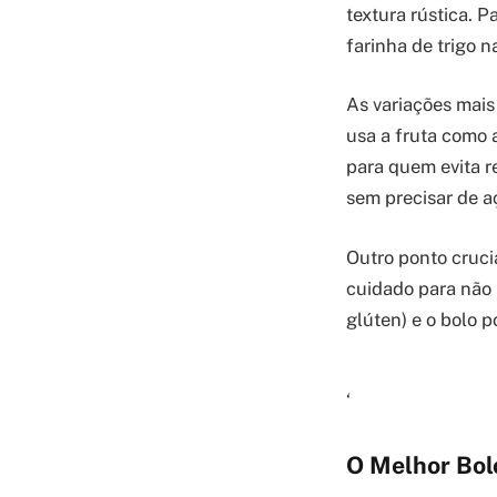
textura rústica. Pa
farinha de trigo n
As variações mais
usa a fruta como 
para quem evita r
sem precisar de a
Outro ponto crucia
cuidado para não b
glúten) e o bolo p
‘
O Melhor Bolo