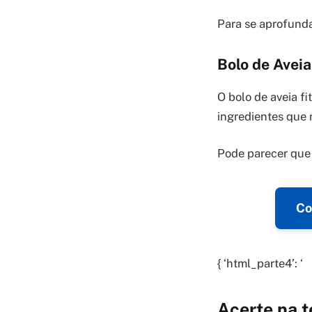
Para se aprofunda
Bolo de Avei
O bolo de aveia f
ingredientes que 
Pode parecer que
Co
{ ‘html_parte4’: ‘
Acerte na t