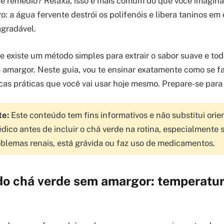
e remédio? Relaxa, isso é mais comum do que você imagina
ro: a água fervente destrói os polifenóis e libera taninos e
gradável.
ue existe um método simples para extrair o sabor suave e tod
 amargor. Neste guia, vou te ensinar exatamente como se f
icas práticas que você vai usar hoje mesmo. Prepare-se para
te:
Este conteúdo tem fins informativos e não substitui ori
dico antes de incluir o chá verde na rotina, especialmente 
oblemas renais, está grávida ou faz uso de medicamentos.
do chá verde sem amargor: temperatu