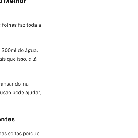
 o Melhor
 folhas faz toda a
a 200ml de água.
is que isso, e lá
cansando’ na
usão pode ajudar,
entes
has soltas porque