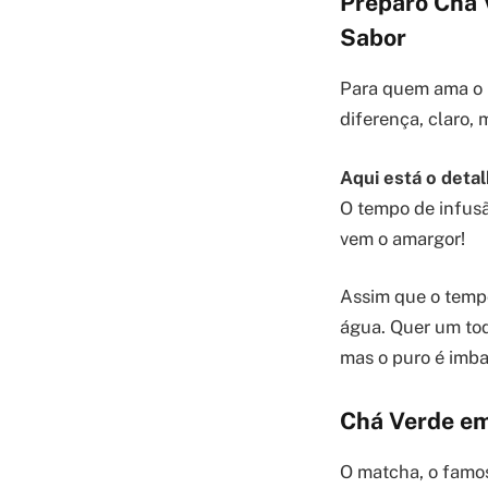
Preparo Chá V
Sabor
Para quem ama o r
diferença, claro, 
Aqui está o detal
O tempo de infusão
vem o amargor!
Assim que o tempo
água. Quer um toq
mas o puro é imbat
Chá Verde em
O matcha, o famos