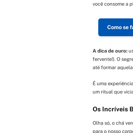
você consome a pla
Como se f
A dica de ouro:
us
fervente!). O seg
até formar aquela
É uma experiência
um ritual que vicia
Os Incríveis 
Olha só, o chá ve
para o nosso corp