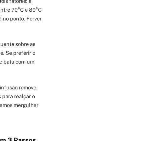
is fatores: a
 entre 70°C e 80°C
 no ponto. Ferver
quente sobre as
. Se preferir o
 e bata com um
 infusão remove
 para realçar o
 vamos mergulhar
em 3 Passos