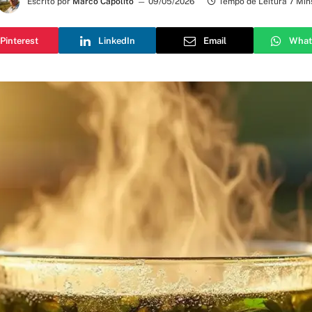
Escrito por
Marco Capólito
09/05/2026
Tempo de Leitura 7 Min
Pinterest
LinkedIn
Email
What