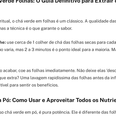
erde Folhas: O Guia Definitivo para Extrair
itual, o chá verde em folhas é um clássico. A qualidade das
mas a técnica é o que garante o sabor.
he:
use cerca de 1 colher de chá das folhas secas para cad
 varia, mas 2 a 3 minutos é o ponto ideal para a maioria. Ma
 acabar, coe as folhas imediatamente. Não deixe elas ‘des
ue extra? Uma lavagem rapidíssima das folhas antes da inf
ível para sentir os benefícios.
 Pó: Como Usar e Aproveitar Todos os Nutri
o chá verde em pó, é pura potência. Ele é diferente das fol