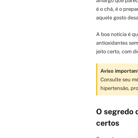
amargo que parec
é o chá, é o prepa
aquele gosto desa
A boa notícia é q
antioxidantes sem
jeito certo, com d
Aviso importan
Consulte seu mé
hipertensão, pr
O segredo 
certos