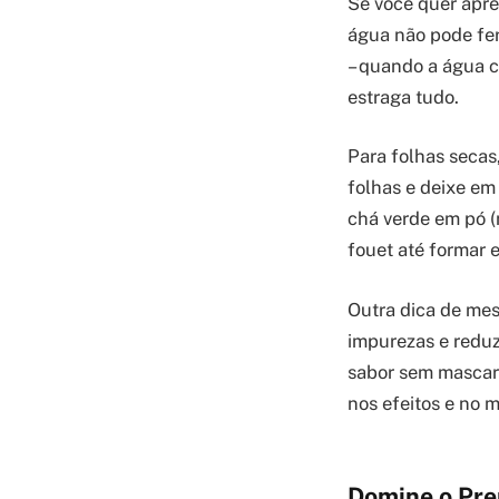
Se você quer apre
água não pode fer
– quando a água c
estraga tudo.
Para folhas secas
folhas e deixe em
chá verde em pó (
fouet até formar 
Outra dica de mes
impurezas e reduz 
sabor sem mascara
nos efeitos e no 
Domine o Pre