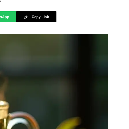
s
sApp
Copy Link