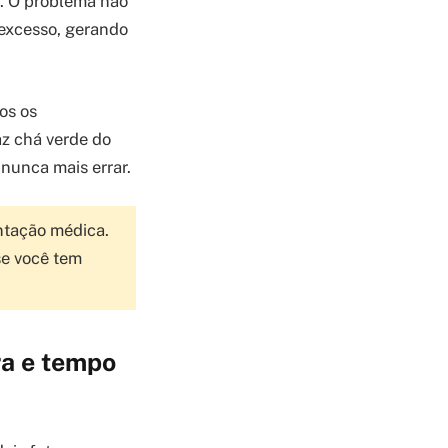
. O problema não
m excesso, gerando
os os
az chá verde do
 nunca mais errar.
entação médica.
se você tem
ra e tempo