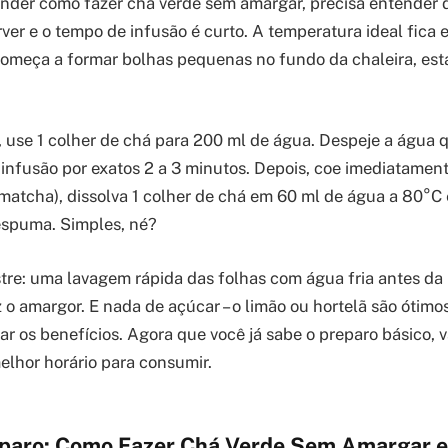
nder como fazer chá verde sem amargar, precisa entender do
ver e o tempo de infusão é curto. A temperatura ideal fica
omeça a formar bolhas pequenas no fundo da chaleira, está
, use 1 colher de chá para 200 ml de água. Despeje a água 
 infusão por exatos 2 a 3 minutos. Depois, coe imediatamente
matcha), dissolva 1 colher de chá em 60 ml de água a 80°C
espuma. Simples, né?
tre: uma lavagem rápida das folhas com água fria antes da
o amargor. E nada de açúcar – o limão ou hortelã são ótimos
r os benefícios. Agora que você já sabe o preparo básico,
melhor horário para consumir.
paro: Como Fazer Chá Verde Sem Amargar 