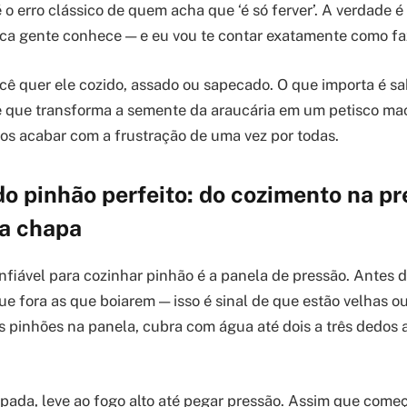
 o erro clássico de quem acha que ‘é só ferver’. A verdade 
a gente conhece — e eu vou te contar exatamente como faze
cê quer ele cozido, assado ou sapecado. O que importa é sa
 que transforma a semente da araucária em um petisco mac
amos acabar com a frustração de uma vez por todas.
o pinhão perfeito: do cozimento na pr
a chapa
fiável para cozinhar pinhão é a panela de pressão. Antes d
ue fora as que boiarem — isso é sinal de que estão velhas o
s pinhões na panela, cubra com água até dois a três dedos 
ada, leve ao fogo alto até pegar pressão. Assim que começa