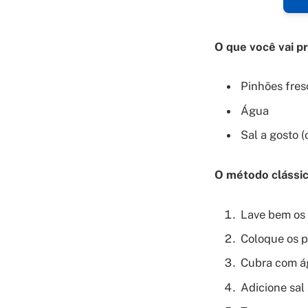
O que você vai pr
Pinhões fres
Água
Sal a gosto (
O método clássic
Lave bem os 
Coloque os p
Cubra com ág
Adicione sal 