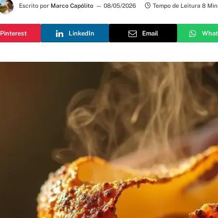
Escrito por
Marco Capólito
08/05/2026
Tempo de Leitura 8 Min
Pinterest
LinkedIn
Email
What