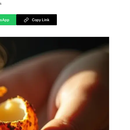
s
sApp
Copy Link