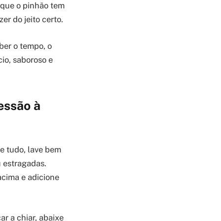
é que o pinhão tem
r do jeito certo.
ber o tempo, o
io, saboroso e
essão à
e tudo, lave bem
u estragadas.
acima e adicione
r a chiar, abaixe