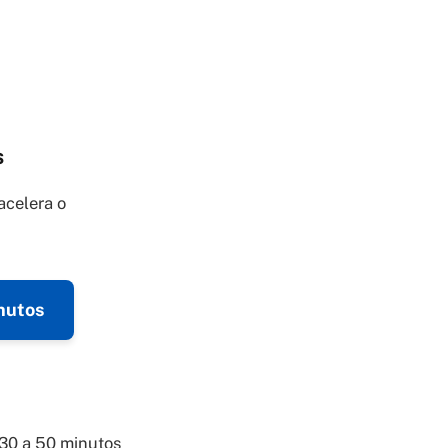
s
acelera o
nutos
 30 a 50 minutos