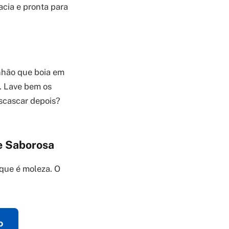
acia e pronta para
inhão que boia em
o. Lave bem os
escascar depois?
e Saborosa
que é moleza. O
o