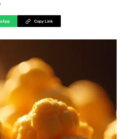
s
sApp
Copy Link