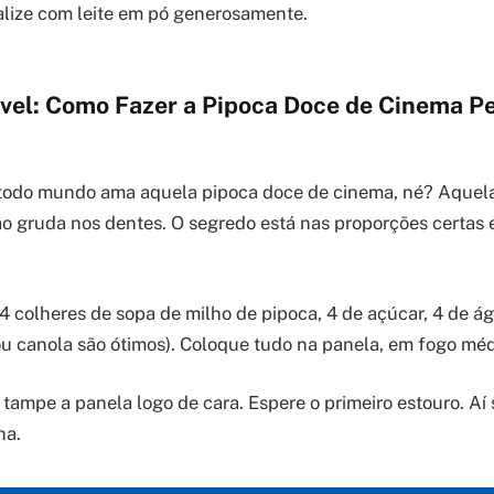
lize com leite em pó generosamente.
ível: Como Fazer a Pipoca Doce de Cinema P
todo mundo ama aquela pipoca doce de cinema, né? Aquela
ão gruda nos dentes. O segredo está nas proporções certas 
 4 colheres de sopa de milho de pipoca, 4 de açúcar, 4 de ág
 ou canola são ótimos). Coloque tudo na panela, em fogo méd
ampe a panela logo de cara. Espere o primeiro estouro. Aí
ha.