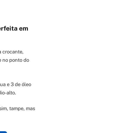
erfeita em
 crocante,
e no ponto do
ua e 3 de óleo
io-alto.
 sim, tampe, mas