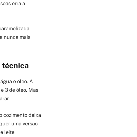
soas erra a
caramelizada
ra nunca mais
 técnica
 água e óleo. A
 e 3 de óleo. Mas
arar.
do cozimento deixa
 quer uma versão
e leite