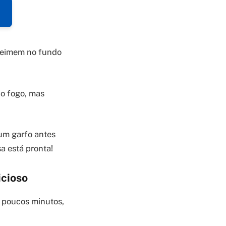
queimem no fundo
 o fogo, mas
um garfo antes
a está pronta!
icioso
m poucos minutos,