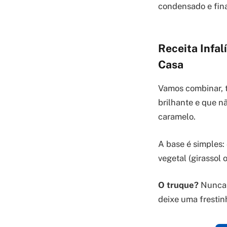
condensado e fina
Receita Infal
Casa
Vamos combinar, 
brilhante e que n
caramelo.
A base é simples:
vegetal (girassol
O truque?
Nunca t
deixe uma frestin