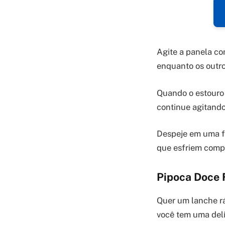
Agite a panela c
enquanto os outr
Quando o estouro 
continue agitando
Despeje em uma f
que esfriem compl
Pipoca Doce 
Quer um lanche rá
você tem uma delí