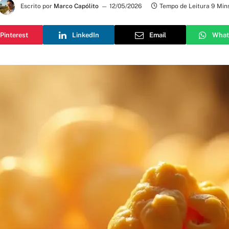
Escrito por
Marco Capólito
12/05/2026
Tempo de Leitura 9 Min
Pinterest
LinkedIn
Email
What