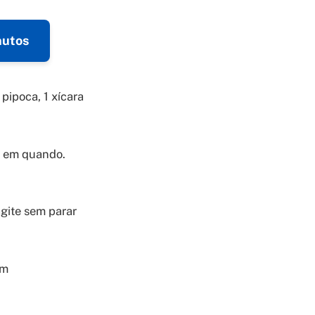
nutos
pipoca, 1 xícara
z em quando.
agite sem parar
em