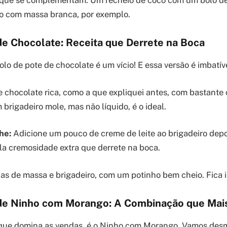
o com massa branca, por exemplo.
de Chocolate: Receita que Derrete na Boca
lo de pote de chocolate é um vício! E essa versão é imbatív
chocolate rica, como a que expliquei antes, com bastante 
 brigadeiro mole, mas não líquido, é o ideal.
he:
Adicione um pouco de creme de leite ao brigadeiro depoi
la cremosidade extra que derrete na boca.
s de massa e brigadeiro, com um potinho bem cheio. Fica irr
 de Ninho com Morango: A Combinação que Mai
que domina as vendas, é o Ninho com Morango. Vamos desm