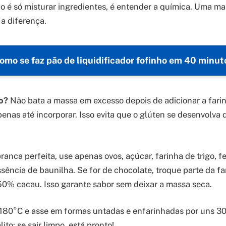
o é só misturar ingredientes, é entender a química. Uma ma
 a diferença.
omo se faz pão de liquidificador fofinho em 40 minut
o?
Não bata a massa em excesso depois de adicionar a farin
enas até incorporar. Isso evita que o glúten se desenvolva 
anca perfeita, use apenas ovos, açúcar, farinha de trigo, 
ssência de baunilha. Se for de chocolate, troque parte da fa
0% cacau. Isso garante sabor sem deixar a massa seca.
 180°C e asse em formas untadas e enfarinhadas por uns 3
ito: se sair limpo, está pronto!