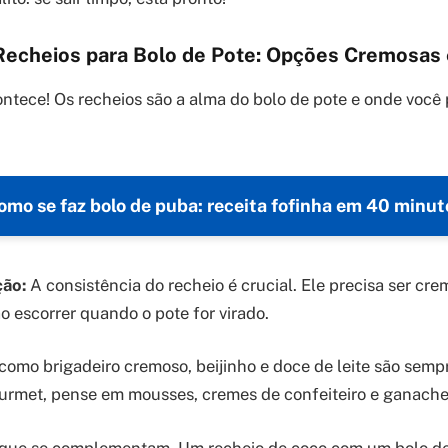
echeios para Bolo de Pote: Opções Cremosas e 
ntece! Os recheios são a alma do bolo de pote e onde você 
omo se faz bolo de puba: receita fofinha em 40 minut
ção:
A consistência do recheio é crucial. Ele precisa ser cre
o escorrer quando o pote for virado.
como brigadeiro cremoso, beijinho e doce de leite são semp
urmet, pense em mousses, cremes de confeiteiro e ganache
que se complementam. Um recheio de coco com um bolo de