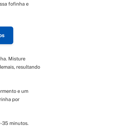
ssa fofinha e
os
ha. Misture
demais, resultando
fermento e um
rinha por
0-35 minutos.