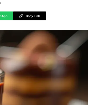
s
sApp
Copy Link