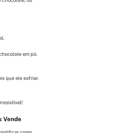
el.
chocolate em pó.
s que ele esfriar.
esistível!
s Vende
istificar como