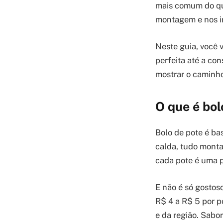
mais comum do que
montagem e nos in
Neste guia, você 
perfeita até a con
mostrar o caminho
O que é bol
Bolo de pote é b
calda, tudo monta
cada pote é uma p
E não é só gosto
R$ 4 a R$ 5 por 
e da região. Sabo