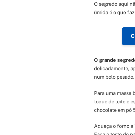
O segredo aqui nã
úmida é o que faz
C
O grande segred
delicadamente, ap
num bolo pesado.
Para uma massa br
toque de leite e e
chocolate em pó 5
Aqueça o forno a
Faça o teste do pal