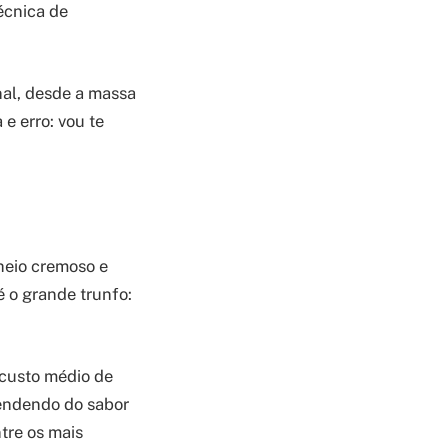
écnica de
nal, desde a massa
e erro: vou te
heio cremoso e
é o grande trunfo:
 custo médio de
pendendo do sabor
tre os mais