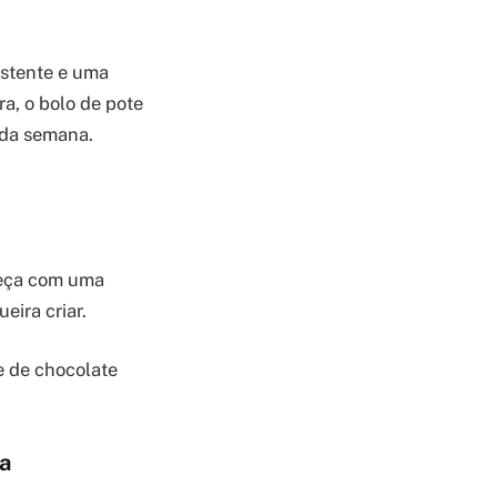
istente e uma
a, o bolo de pote
 da semana.
meça com uma
eira criar.
te de chocolate
a