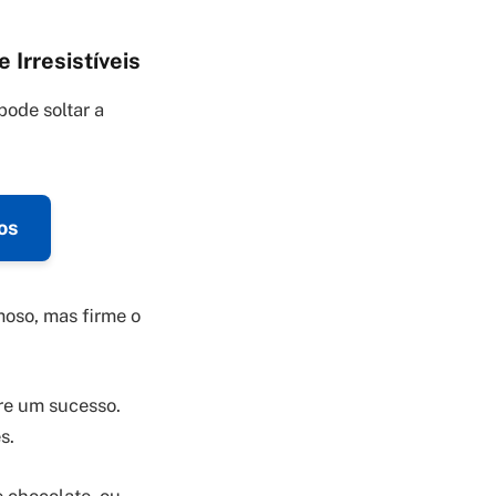
Irresistíveis
pode soltar a
os
moso, mas firme o
re um sucesso.
s.
 chocolate, ou