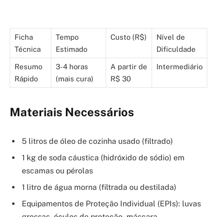
Ficha
Tempo
Custo (R$)
Nível de
Técnica
Estimado
Dificuldade
Resumo
3-4 horas
A partir de
Intermediário
Rápido
(mais cura)
R$ 30
Materiais Necessários
5 litros de óleo de cozinha usado (filtrado)
1 kg de soda cáustica (hidróxido de sódio) em
escamas ou pérolas
1 litro de água morna (filtrada ou destilada)
Equipamentos de Proteção Individual (EPIs): luvas
grossas, óculos de proteção, máscara