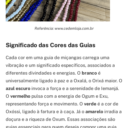
Referência: www.cedemloja.com.br
Significado das Cores das Guias
Cada cor em uma guia de miçangas carrega uma
vibração e um significado específicos, associados a
diferentes divindades e energias. O
branco
é
universalmente ligado à paz e a Oxalá, o Orixá maior. O
azul escuro
invoca a força e a serenidade de Iemanjá.
O
vermelho
pulsa com a energia de Ogum e Exu,
representando força e movimento. O
verde
é a cor de
Oxóssi, ligado à fartura e à caça. Já o
amarelo
irradia a
doçura e a riqueza de Oxum. Essas associações são
guias essenciais para quem deseja compor uma guia