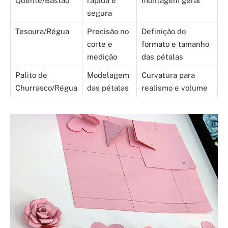
Quente/Bastão
rápida e
montagem geral
segura
Tesoura/Régua
Precisão no
Definição do
corte e
formato e tamanho
medição
das pétalas
Palito de
Modelagem
Curvatura para
Churrasco/Régua
das pétalas
realismo e volume